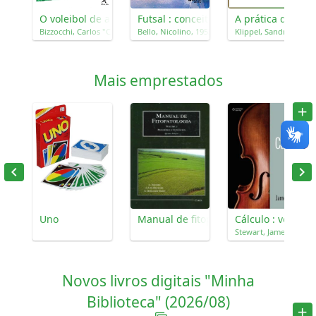
O voleibol de alto nível : da iniciação à competição
Futsal : conceitos modernos
A prática da ges
Bizzocchi, Carlos "Cacá"
Bello, Nicolino, 1953-
Klippel, Sandra Regin
Mais emprestados
Uno
Manual de fitopatologia, 1 : princípio
Cálculo : volume
Stewart, James, 1941-
Novos livros digitais "Minha
Biblioteca" (2026/08)